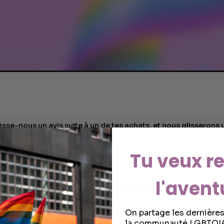
isse-nous un avis suite à un de tes achats, et nous glisseron
 prochaine commande.
Tu veux re
l'avent
On partage les dernière
la communauté LGBTQIA