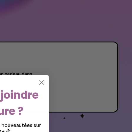
s un cadeau dans
joindre
ure ?
s nouveautées sur
+ 🌈