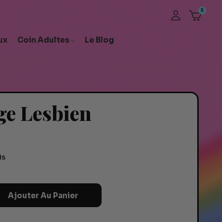
ux
Coin Adultes
Le Blog
ge Lesbien
is
Ajouter Au Panier