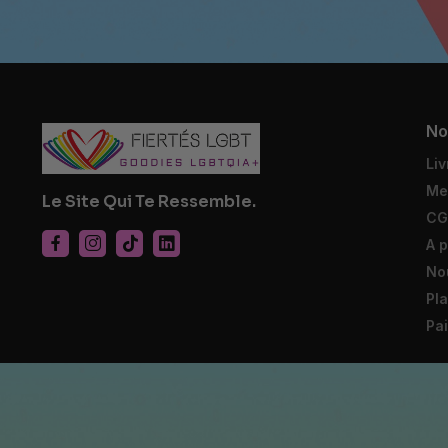
No
Liv
Me
Le Site Qui Te Ressemble.
CG
A 
No
Pla
Pa