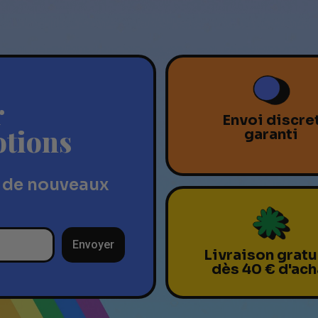
r
Envoi discre
otions
garanti
 de nouveaux
Envoyer
Livraison gratu
dès 40 € d'ach