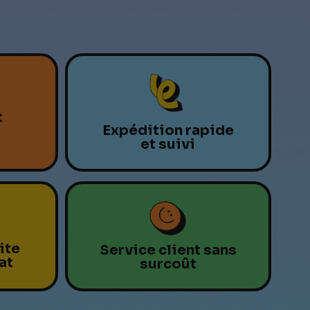
t
Expédition rapide
et suivi
ite
Service client sans
at
surcoût