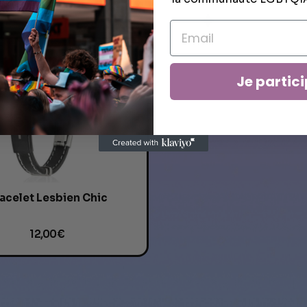
Je partici
acelet Lesbien Chic
12,00 €