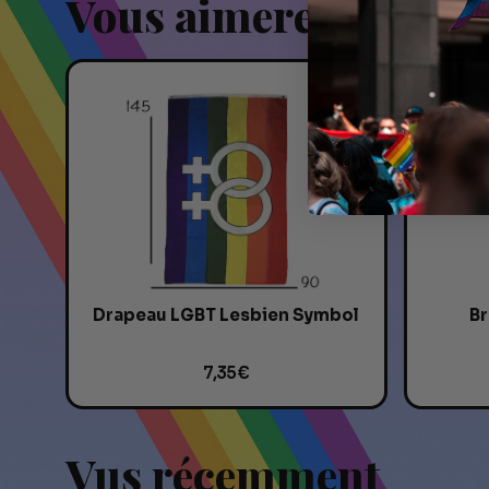
Vous aimerez aussi
Drapeau LGBT Lesbien Symbol
Br
7,35 €
Vus récemment