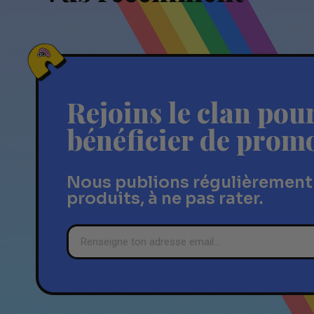
Rejoins le clan pou
bénéficier de prom
Nous publions régulièrement
produits, à ne pas rater.