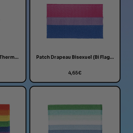
Patch Flamant Rose XL - Thermocollant Kitsch &...
Patch Drapeau Bisexuel (Bi Flag) -...
4,65 €