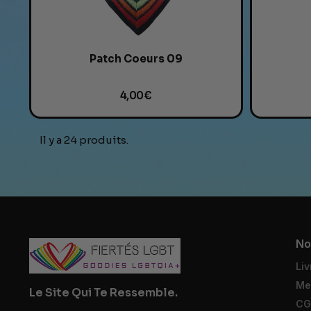
Patch Coeurs 09
4,00 €
Il y a 24 produits.
No
Liv
Me
Le Site Qui Te Ressemble.
CG