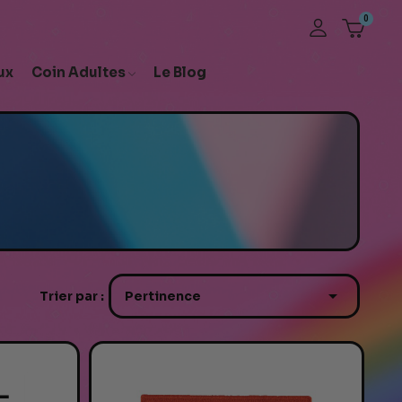
ux
Coin Adultes
Le Blog

Trier par :
Pertinence