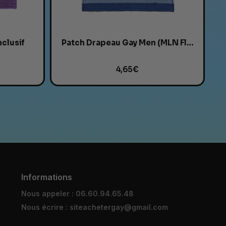
nclusif
Patch Drapeau Gay Men (MLN Flag) -...
4,65 €
Informations
Nous appeler : 06.60.94.65.48
Nous écrire : siteachetergay@gmail.com