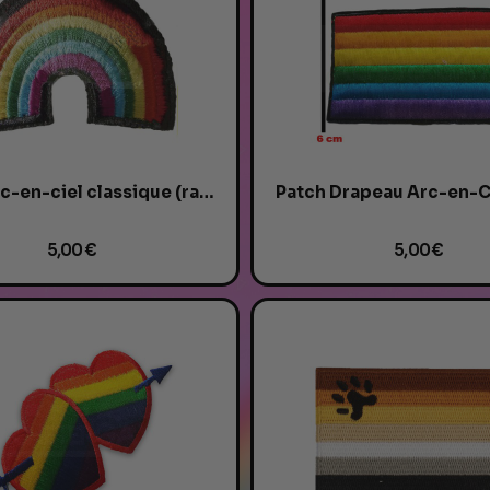
Γ
Patch arc-en-ciel classique (rainbow flag)...
5,00 €
5,00 €