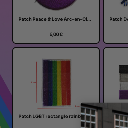
Patch Peace & Love Arc-en-Ciel XL -...
6,00 €
Patch LGBT rectangle rainbow bords blancs