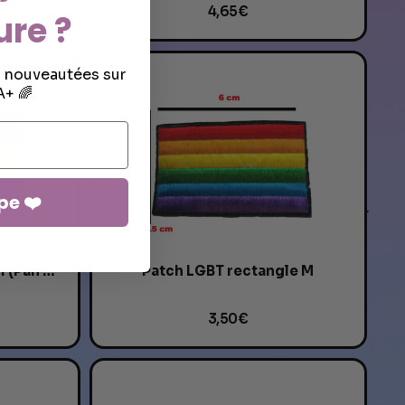
4,65 €
ure ?
s nouveautées sur
+ 🌈
pe ❤️
Patch Drapeau Pansexuel (Pan Flag) -...
Patch LGBT rectangle M
3,50 €