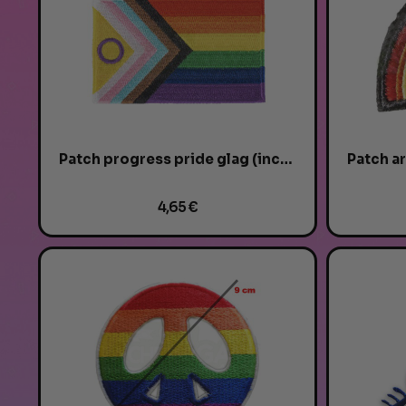
Patch progress pride glag (inclusif) -...
4,65 €