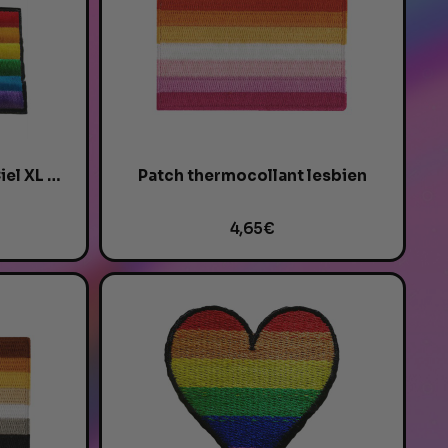
Patch Drapeau Arc-en-Ciel XL - Thermocollant...
Patch thermocollant lesbien
4,65 €