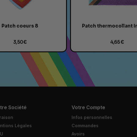
Patch coeurs 8
Patch thermocollant I
3,50 €
4,65 €
tre Société
Votre Compte
raison
Infos personnelles
ntions Légales
Commandes
U
Avoirs