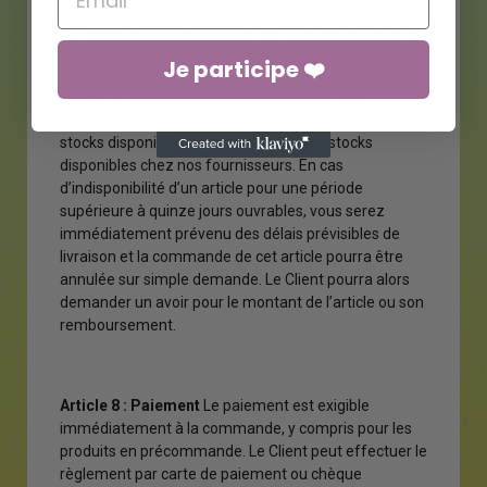
Sur la période du 14 janvier au 10 avril les
commandes sont expédiées une fois par semaine en
raison d'une maintenance de nos entrepôts.
Je participe ❤️
Article 7 : Disponibilité et présentation
Les
commandes seront traitées dans la limite de nos
stocks disponibles ou sous réserve des stocks
disponibles chez nos fournisseurs. En cas
d’indisponibilité d’un article pour une période
supérieure à quinze jours ouvrables, vous serez
immédiatement prévenu des délais prévisibles de
livraison et la commande de cet article pourra être
annulée sur simple demande. Le Client pourra alors
demander un avoir pour le montant de l’article ou son
remboursement.
Article 8 : Paiement
Le paiement est exigible
immédiatement à la commande, y compris pour les
produits en précommande. Le Client peut effectuer le
règlement par carte de paiement ou chèque