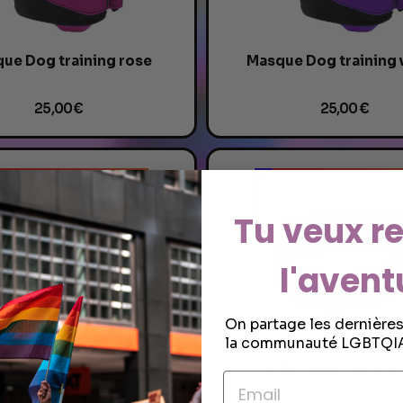
ue Dog training rose
Masque Dog training 
25,00 €
25,00 €
Tu veux re
l'avent
On partage les dernière
la communauté LGBTQIA
ier dog training rouge
Collier dog training