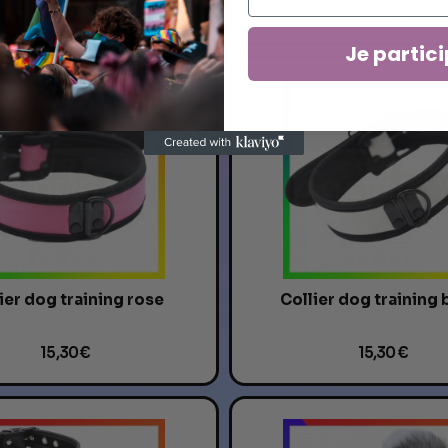
15,30 €
15,30 €
Je partici
ier dog training rose
Collier dog training 
15,30 €
15,30 €