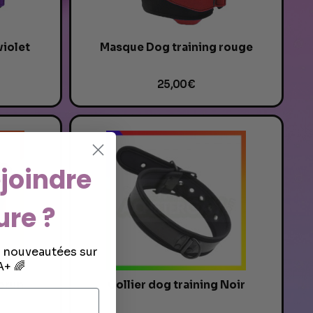
violet
Masque Dog training rouge
25,00 €
joindre
ure ?
s nouveautées sur
+ 🌈
 brun
Collier dog training Noir