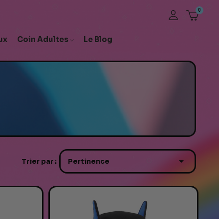
ux
Coin Adultes
Le Blog

Trier par :
Pertinence