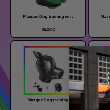
Masque Dog training vert
Masq
25,00 €
Masque Dog training
Coll