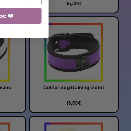
15,30 €
pe ❤️
blanc
Collier dog training violet
15,30 €