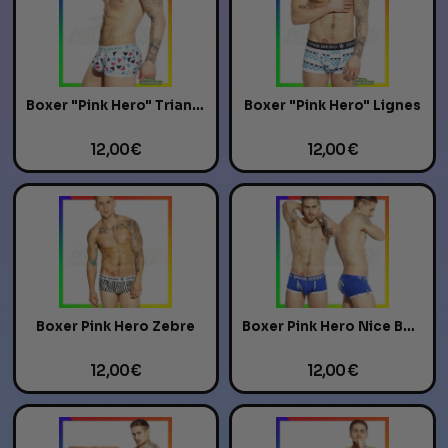
Boxer "Pink Hero" Triangles
Boxer "Pink Hero" Lignes
12,00 €
12,00 €
Boxer Pink Hero Zebre
Boxer Pink Hero Nice Beach Bleu
12,00 €
12,00 €