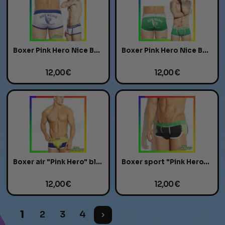
Boxer Pink Hero Nice Beach Blanc
Boxer Pink Hero Nice Beach Vert
12,00 €
12,00 €
Boxer air "Pink Hero" bleu / jaune
Boxer sport "Pink Hero" noir / vert
12,00 €
12,00 €
1
2
3
4
