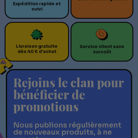
Expédition rapide et
suivi
Livraison gratuite
Service client sans
dès 40 € d'achat
surcoût
Rejoins le clan pour
bénéficier de
promotions
Nous publions régulièrement
de nouveaux produits, à ne