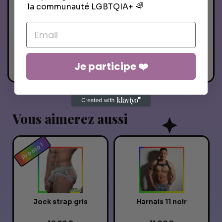
la communauté LGBTQIA+ 🌈
nous glisserons un cadeau dans
ta prochaine commande.
Aucun avis n'a été publié pour le
moment.
Je participe ❤️
Vous aimerez aussi
Promo !
Jock strap gris
Harnais 11 noir