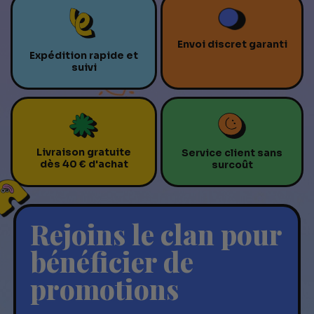
Envoi discret garanti
Expédition rapide et
suivi
Livraison gratuite
Service client sans
dès 40 € d'achat
surcoût
Rejoins le clan pour
bénéficier de
promotions