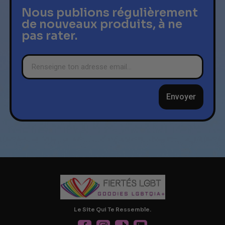
Nous publions régulièrement
de nouveaux produits, à ne
pas rater.
Envoyer
Le Site Qui Te Ressemble.