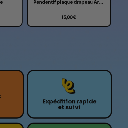
ue
Pendentif plaque drapeau Aromantique
15,00 €
t
Expédition rapide
et suivi