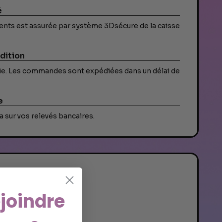
é
ents est assurée par système 3Dsécure de la caisse
dition
ivie. Les commandes sont expédiées dans un délai de
e
 sur vos relevés bancaires.
joindre
s un cadeau dans