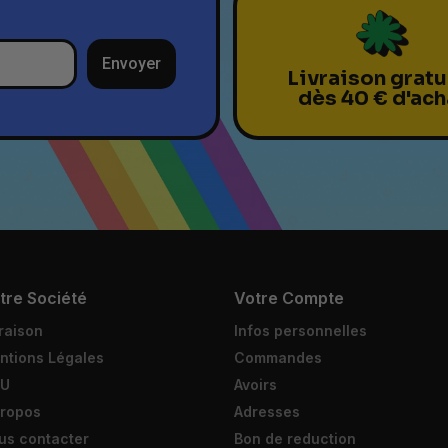
Envoyer
Livraison gratu
dès 40 € d'ach
tre Société
Votre Compte
raison
Infos personnelles
ntions Légales
Commandes
U
Avoirs
propos
Adresses
us contacter
Bon de reduction