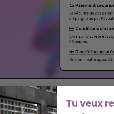
Paiement sécuris
La sécurité de vos paiem
d'Epargne ou par Paypal.
Conditions d'expé
Livraison discrète et su
48 heures.
Discrétion assuré
Un nom neutre apparaîtra
Tu veux re
isse-nous un avis suite à un de tes achats, et nous glisseron
 prochaine commande.