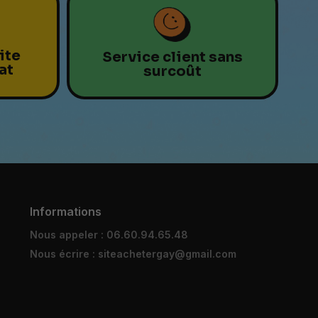
ite
Service client sans
at
surcoût
Informations
Nous appeler : 06.60.94.65.48
Nous écrire : siteachetergay@gmail.com