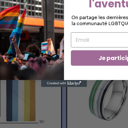
l'avent
On partage les dernière
la communauté LGBTQIA
Je partici