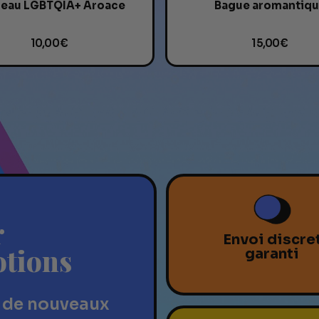
eau LGBTQIA+ Aroace
Bague aromantiq
10,00 €
15,00 €
r
Envoi discre
otions
garanti
 de nouveaux