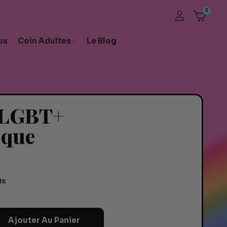
ux
Coin Adultes
Le Blog
 LGBT+
ique
is
Ajouter Au Panier