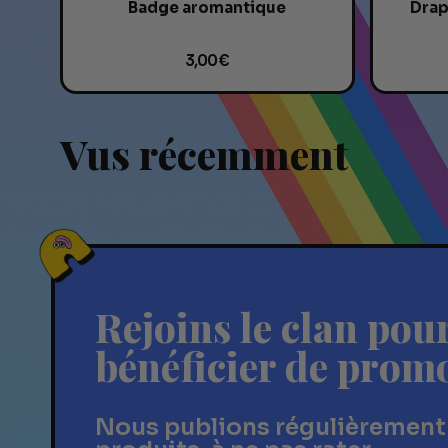
Badge aromantique
Drap
3,00 €
Vus récemment
Rejoins le clan pou
bénéficier de prom
Nous publions régulièrement