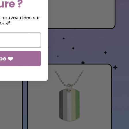
ure ?
s nouveautées sur
+ 🌈
pe ❤️