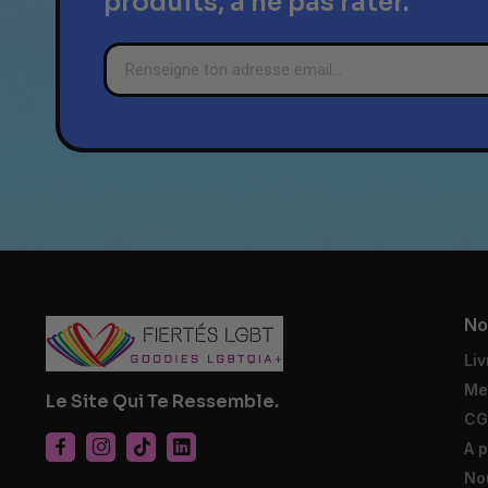
produits, à ne pas rater.
No
Liv
Me
Le Site Qui Te Ressemble.
CG
A 
No