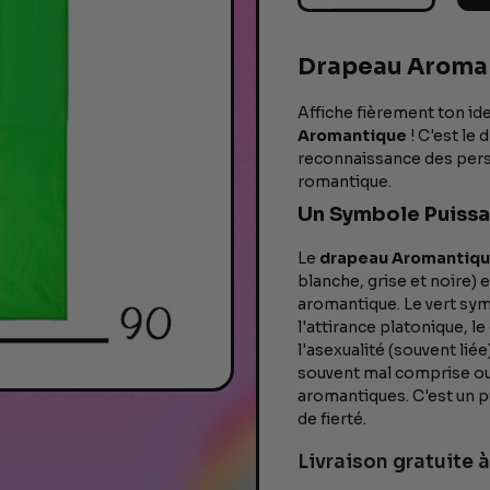
Γ
Drapeau Aroma
Affiche fièrement ton i
Aromantique
! C'est le 
reconnaissance des pers
romantique.
Un Symbole Puissa
Le
drapeau Aromantiq
blanche, grise et noire)
aromantique. Le vert sym
l'attirance platonique, le
l'asexualité (souvent lié
souvent mal comprise ou i
aromantiques. C'est un p
de fierté.
Livraison gratuite à