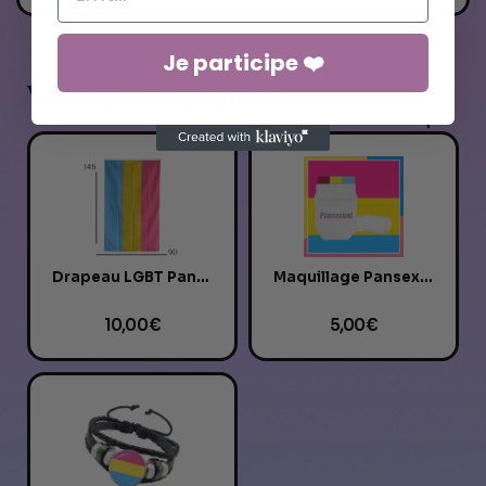
Je participe ❤️
Vous aimerez aussi
Drapeau LGBT Pansexuel
Maquillage Pansexuel
10,00 €
5,00 €