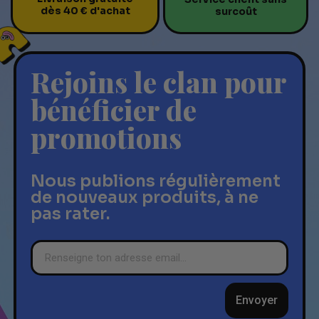
dès 40 € d'achat
surcoût
Rejoins le clan pour
bénéficier de
promotions
Nous publions régulièrement
de nouveaux produits, à ne
pas rater.
Envoyer