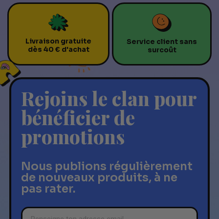
Livraison gratuite
Service client sans
dès 40 € d'achat
surcoût
Rejoins le clan pour
bénéficier de
promotions
Nous publions régulièrement
de nouveaux produits, à ne
pas rater.