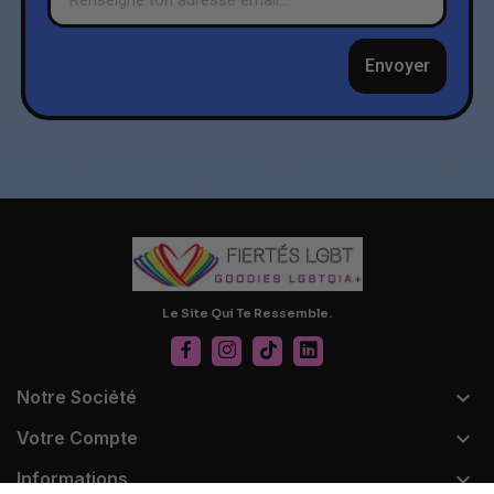
Envoyer
Le Site Qui Te Ressemble.

Notre Société

Votre Compte

Informations