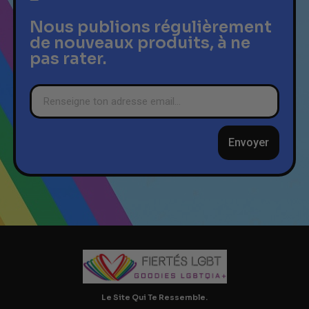
Nous publions régulièrement
de nouveaux produits, à ne
pas rater.
Envoyer
Le Site Qui Te Ressemble.