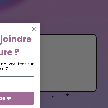
joindre
ure ?
s un cadeau dans
s nouveautées sur
+ 🌈
pe ❤️