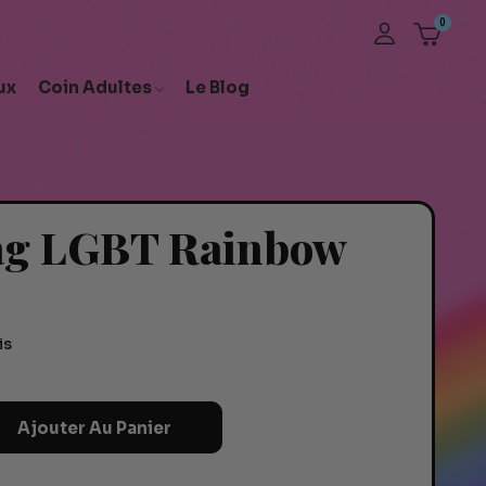
ux
Coin Adultes
Le Blog
ag LGBT Rainbow
is
Ajouter Au Panier