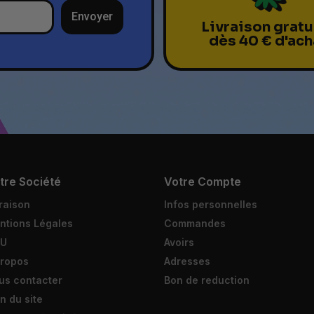
Envoyer
Livraison gratu
dès 40 € d'ach
tre Société
Votre Compte
raison
Infos personnelles
ntions Légales
Commandes
U
Avoirs
propos
Adresses
us contacter
Bon de reduction
n du site