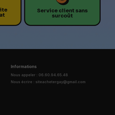
ite
Service client sans
at
surcoût
Informations
Nous appeler : 06.60.94.65.48
Nous écrire : siteachetergay@gmail.com