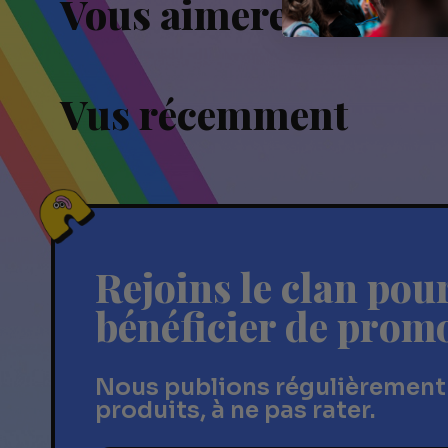
Vous aimerez aussi
Vus récemment
Rejoins le clan pou
bénéficier de prom
Nous publions régulièrement
produits, à ne pas rater.