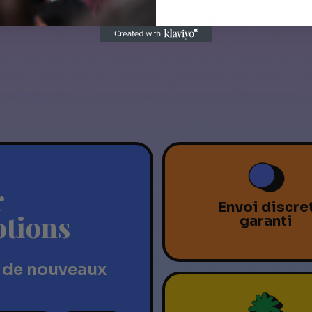
r
Envoi discre
otions
garanti
 de nouveaux