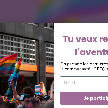
Tu veux re
l'avent
isse-nous un avis suite à un de tes achats, et nous glisseron
On partage les dernière
 prochaine commande.
la communauté LGBTQIA
Je partici