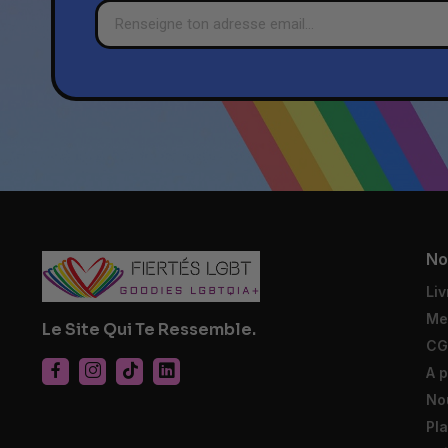
No
Liv
Me
Le Site Qui Te Ressemble.
CG
A 
No
Pla