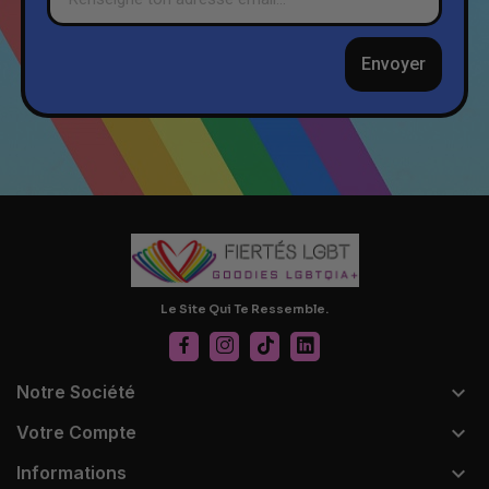
Envoyer
Le Site Qui Te Ressemble.

Notre Société

Votre Compte

Informations